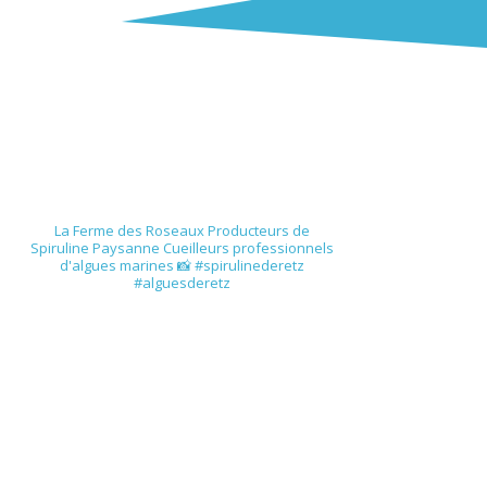
spirulinederetz
La Ferme des Roseaux
Producteurs de
Spiruline Paysanne
Cueilleurs professionnels
d'algues marines
📸 #spirulinederetz
#alguesderetz