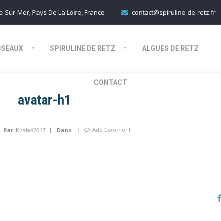
-Sur-Mer, Pays De La Loire, France
contact@spiruline-de-retz.fr
OSEAUX
SPIRULINE DE RETZ
ALGUES DE RETZ
CONTACT
avatar-h1
Add Comment
Par
Koalad2017
Dans