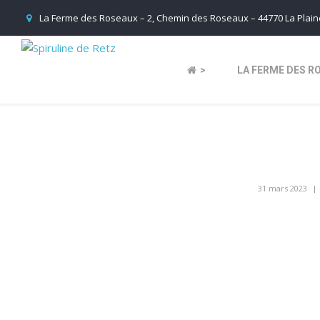
La Ferme des Roseaux – 2, Chemin des Roseaux – 44770 La Plaine
>
LA FERME DES R
31 mars 2023