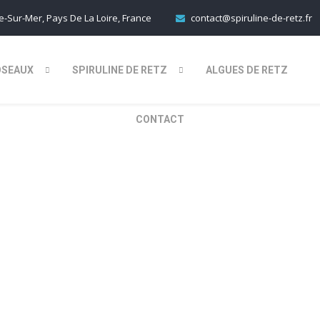
-Sur-Mer, Pays De La Loire, France
contact@spiruline-de-retz.fr
OSEAUX
SPIRULINE DE RETZ
ALGUES DE RETZ
CONTACT
0210528_114039
Par
SpirulineWeb
Dans
Add Comment