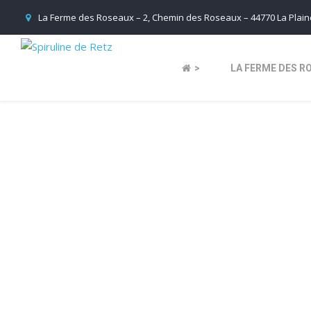
La Ferme des Roseaux – 2, Chemin des Roseaux – 44770 La Plaine
>
LA FERME DES R
2
23 juin 2021