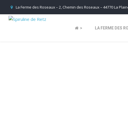
La Ferme des Roseaux – 2, Chemin des Roseaux – 44770 La Plaine
>
LA FERME DES R
Horai