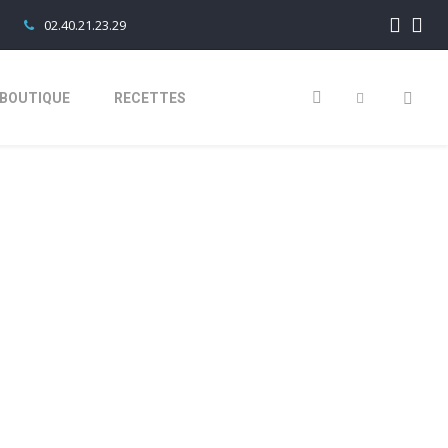
02.40.21.23.29
BOUTIQUE
RECETTES
IN2024