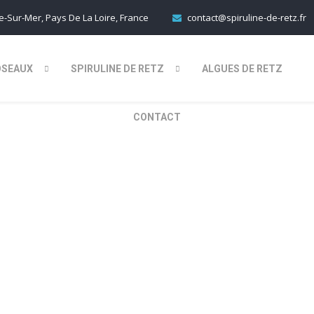
-Sur-Mer, Pays De La Loire, France
contact@spiruline-de-retz.fr
OSEAUX
SPIRULINE DE RETZ
ALGUES DE RETZ
CONTACT
res MARS-JU