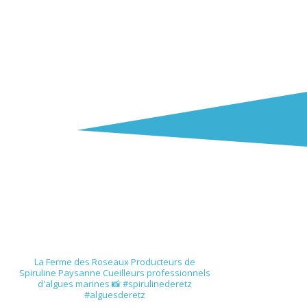
spirulinederetz
La Ferme des Roseaux
Producteurs de
Spiruline Paysanne
Cueilleurs professionnels
d'algues marines
📸 #spirulinederetz
#alguesderetz