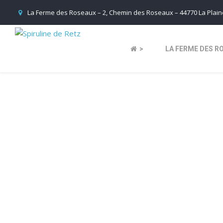
La Ferme des Roseaux – 2, Chemin des Roseaux – 44770 La Plaine
>
LA FERME DES R
sp
29 m