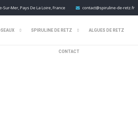
-Sur-Mer, Pays De La Loire, France
contact@spiruline-de-retz.fr
OSEAUX
SPIRULINE DE RETZ
ALGUES DE RETZ
CONTACT
iruline-plus-sport
ai 2026
Par
Koalad2017
Dans